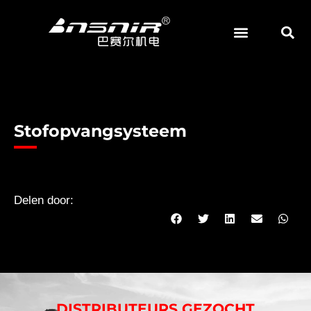
Overslaan
naar
inhoud
Stofopvangsysteem
Delen door:
DISTRIBUTEURS GEZOCHT