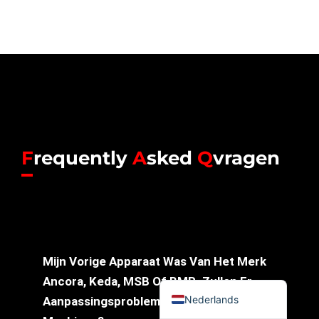
简体中文
Українська
Română
Polski
Italiano
Русский
F
requently
A
sked
Q
vragen
Español
Português do Brasil
Bahasa Indonesia
Français
العربية
Mijn Vorige Apparaat Was Van Het Merk
English
Ancora, Keda, MSB Of BMR. Zullen Er
Nederlands
Aanpassingsproblemen Zijn Tussen