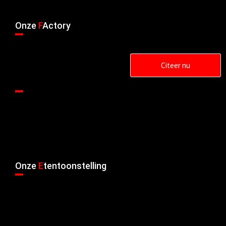
Onze
F
Actory
Citeer nu
Onze
E
tentoonstelling