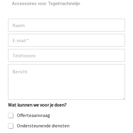
Accessoires voor Tegelmachinelijn
N
a
a
E
m
-
m
T
a
e
i
l
l
O
e
*
p
f
m
o
e
o
r
n
k
i
Wat kunnen we voor je doen?
n
g
Offerteaanvraag
o
f
Ondersteunende diensten
b