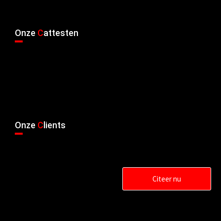
Onze
C
attesten
Onze
C
lients
Citeer nu