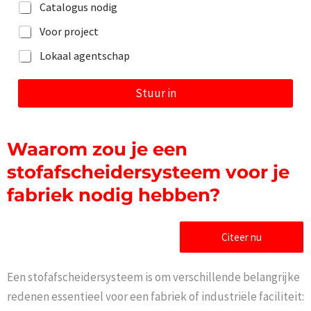
e
Catalogus nodig
r
i
Voor project
c
h
Lokaal agentschap
t
Stuur in
Waarom zou je een
stofafscheidersysteem voor je
fabriek nodig hebben?
Citeer nu
Een stofafscheidersysteem is om verschillende belangrijke
redenen essentieel voor een fabriek of industriële faciliteit: