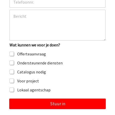
a
e
i
l
l
O
e
*
p
f
m
o
e
o
r
n
k
i
Wat kunnen we voor je doen?
n
g
Offerteaanvraag
o
f
Ondersteunende diensten
b
e
Catalogus nodig
r
i
Voor project
c
h
Lokaal agentschap
t
Stuur in