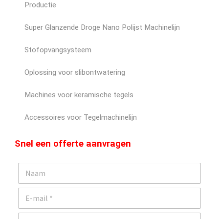
Productie
Super Glanzende Droge Nano Polijst Machinelijn
Stofopvangsysteem
Oplossing voor slibontwatering
Machines voor keramische tegels
Accessoires voor Tegelmachinelijn
Snel een offerte aanvragen
N
a
a
E
m
-
m
T