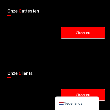
简体中文
Onze
C
attesten
Українська
Română
Polski
Citeer nu
Italiano
Русский
Español
Português do Brasil
Bahasa Indonesia
Onze
C
lients
Français
العربية
Citeer nu
English
Nederlands