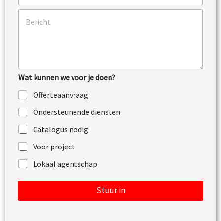
i
l
l
O
e
*
p
f
m
o
e
o
r
n
k
i
Wat kunnen we voor je doen?
n
g
Offerteaanvraag
o
f
Ondersteunende diensten
b
e
Catalogus nodig
r
i
Voor project
c
h
Lokaal agentschap
t
Stuur in