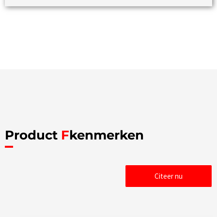
Product
F
kenmerken
Citeer nu