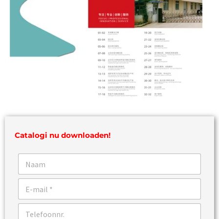
Catalogi nu downloaden!
N
a
a
E
m
-
m
T
a
e