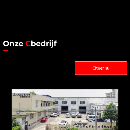
Onze
C
bedrijf
Citeer nu