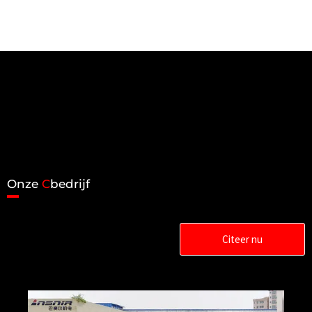
Onze
C
bedrijf
Citeer nu