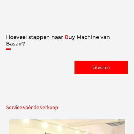
Hoeveel stappen naar
B
uy Machine van
Basair?
Citeer nu
Service vóór de verkoop