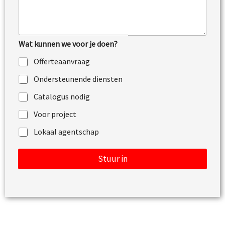
o
e
o
r
n
k
i
Wat kunnen we voor je doen?
n
g
Offerteaanvraag
o
f
Ondersteunende diensten
b
e
Catalogus nodig
r
i
Voor project
c
h
Lokaal agentschap
t
Stuur in