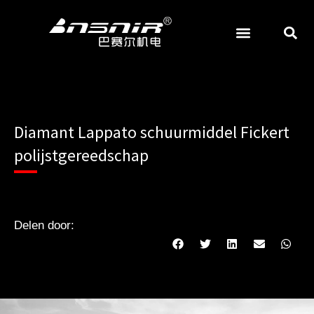
Overslaan
naar
inhoud
Diamant Lappato schuurmiddel Fickert
polijstgereedschap
Delen door: