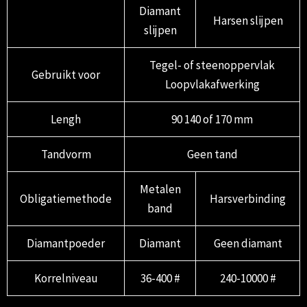
Diamant
Harsen slijpen
slijpen
Tegel- of steenoppervlak
Gebruikt voor
Loopvlakafwerking
Lengh
90 140 of 170 mm
Tandvorm
Geen tand
Metalen
Obligatiemethode
Harsverbinding
band
Diamantpoeder
Diamant
Geen diamant
Korrelniveau
36-400 #
240-10000 #