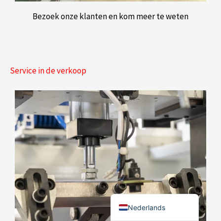
简体中文
Bezoek onze klanten en kom meer te weten
Українська
Română
Polski
Service in de verkoop
Italiano
Русский
Español
Português do Brasil
Bahasa Indonesia
Français
العربية
English
Nederlands