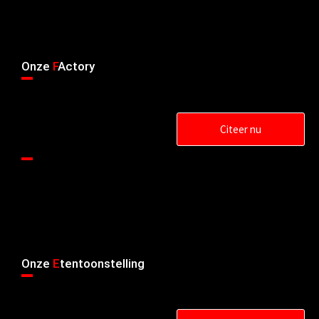
Onze
F
Actory
Citeer nu
Onze
E
tentoonstelling