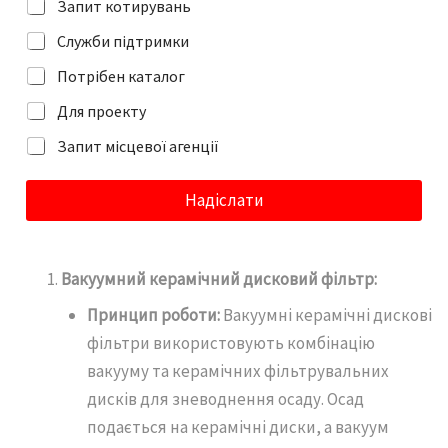
а
Запит котирувань
б
*
о
Служби підтримки
п
о
Потрібен каталог
в
і
Для проекту
д
о
Запит місцевої агенції
м
л
Надіслати
е
н
н
я
Вакуумний керамічний дисковий фільтр:
Принцип роботи:
Вакуумні керамічні дискові
фільтри використовують комбінацію
вакууму та керамічних фільтрувальних
дисків для зневоднення осаду. Осад
подається на керамічні диски, а вакуум