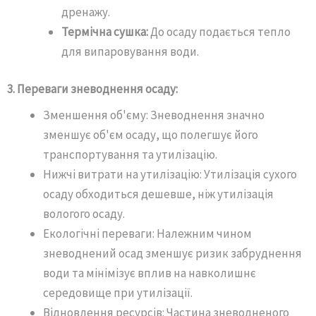
дренажу.
Термічна сушка:
До осаду подається тепло
для випаровування води.
3. Переваги зневоднення осаду:
Зменшення об'єму: Зневоднення значно
зменшує об'єм осаду, що полегшує його
транспортування та утилізацію.
Нижчі витрати на утилізацію: Утилізація сухого
осаду обходиться дешевше, ніж утилізація
вологого осаду.
Екологічні переваги: Належним чином
зневоднений осад зменшує ризик забруднення
води та мінімізує вплив на навколишнє
середовище при утилізації.
Відновлення ресурсів: Частина зневодненого