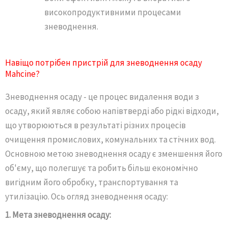
високопродуктивними процесами
зневоднення.
Навіщо потрібен пристрій для зневоднення осаду
Mahcine?
Зневоднення осаду - це процес видалення води з
осаду, який являє собою напівтверді або рідкі відходи,
що утворюються в результаті різних процесів
очищення промислових, комунальних та стічних вод.
Основною метою зневоднення осаду є зменшення його
об'єму, що полегшує та робить більш економічно
вигідним його обробку, транспортування та
утилізацію. Ось огляд зневоднення осаду:
1. Мета зневоднення осаду: