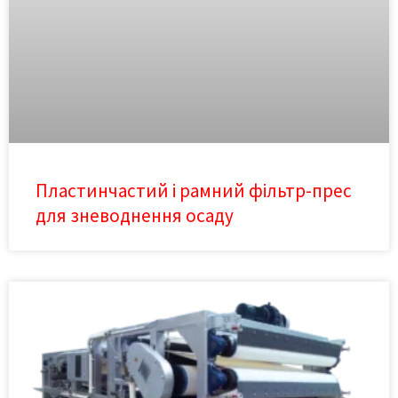
Пластинчастий і рамний фільтр-прес
для зневоднення осаду