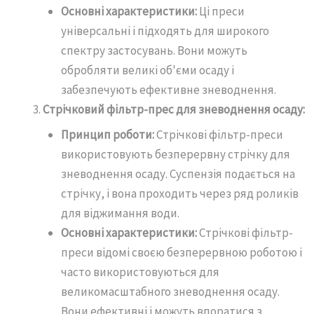
Основні характеристики:
Ці преси
універсальні і підходять для широкого
спектру застосувань. Вони можуть
обробляти великі об'єми осаду і
забезпечують ефективне зневоднення.
Стрічковий фільтр-прес для зневоднення осаду:
Принцип роботи:
Стрічкові фільтр-преси
використовують безперервну стрічку для
зневоднення осаду. Суспензія подається на
стрічку, і вона проходить через ряд роликів
для віджимання води.
Основні характеристики:
Стрічкові фільтр-
преси відомі своєю безперервною роботою і
часто використовуються для
великомасштабного зневоднення осаду.
Вони ефективні і можуть впоратися з