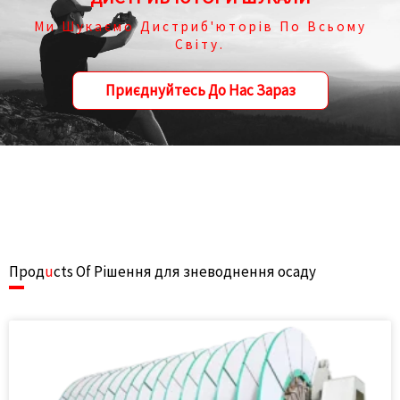
Ми Шукаємо Дистриб'юторів По Всьому
Світу.
Приєднуйтесь До Нас Зараз
Прод
u
cts Of Рішення для зневоднення осаду