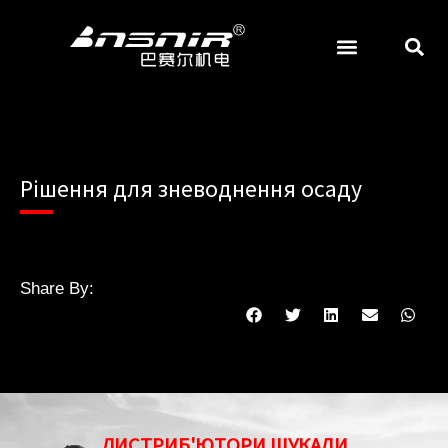
Перейти
до
змісту
АБРАЗИВНІ ТА ШЛІФУВАЛЬНІ МАТЕРІАЛИ
Рішення для зневоднення осаду
Share By:
ДИСТРИБ'ЮТОРИ ШУКАЛИ