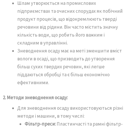
Шлам утворюється на промислових
підприємствах та очисних спорудах як побічний
продукт процесів, що відокремлюють тверді
речовини від рідини. Він часто містить значну
кількість води, що робить його важким і
складним в управлінні.
Зневоднення осаду має на меті зменшити вміст
вологи в осаді, що призводить до утворення
більш сухих твердих речовин, які легше
піддаються обробці та є більш економічно
ефективними.
2. Методи зневоднення осаду:
Для зневоднення осаду використовуються різні
методи і машини, в тому числі:
Фільтр-преси:
Пластинчасті та рамні фільтр-