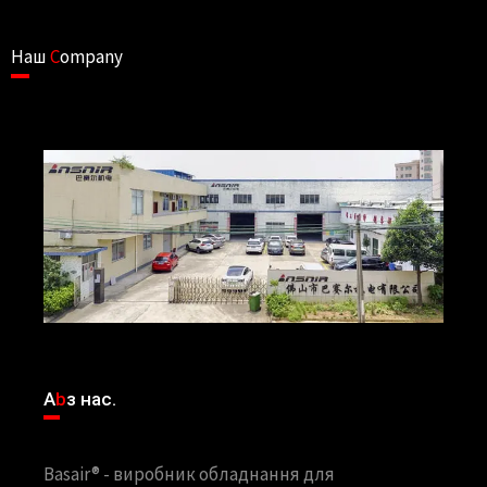
Наш
C
ompany
A
b
з нас.
Basair® - виробник обладнання для