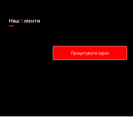
Наш
C
лієнти
Процитувати зараз