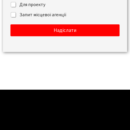
і
Для проекту
д
о
Запит місцевої агенції
м
л
Надіслати
е
н
н
я