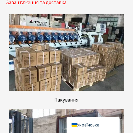
Завантаження та доставка
Türkçe
简体中文
Română
Polski
Italiano
Русский
Español
Português do Brasil
Bahasa Indonesia
Français
Пакування
العربية
English
Українська