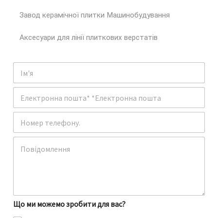
Завод керамічної плитки Машинобудування
Аксесуари для лінії плиткових верстатів
І
м
'
Е
я
л
е
Т
к
е
т
л
р
К
е
о
о
ф
н
м
о
н
е
н
а
н
п
т
о
а
ш
Що ми можемо зробити для вас?
р
т
а