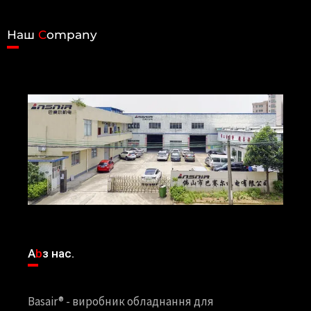
Наш
C
ompany
A
b
з нас.
Basair® - виробник обладнання для