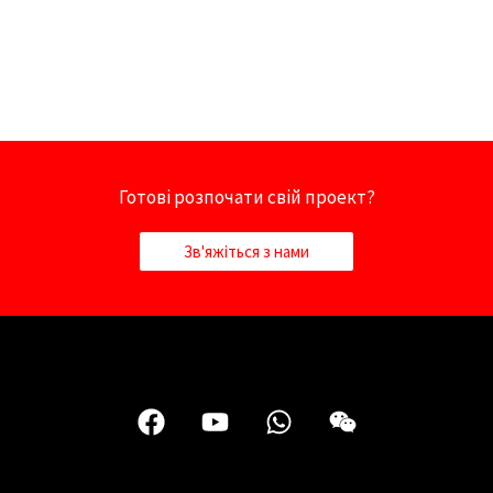
Готові розпочати свій проект?
Зв'яжіться з нами
F
Y
W
В
a
o
h
е
Nederlands
c
u
a
й
e
t
t
с
Deutsch