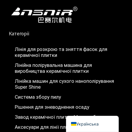
b
u
s
і
Türkçe
o
b
a
н
简体中文
o
e
p
.
k
p
Română
Категорії
Polski
Italiano
Лінія для розкрою та зняття фасок для
керамічної плитки
Русский
Лінійна полірувальна машина для
Español
виробництва керамічної плитки
Português do Brasil
Лінійка машин для сухого нанополірування
Bahasa Indonesia
Super Shine
Français
Система збору пилу
العربية
Рішення для зневоднення осаду
English
Завод керамічної плитки Машинобудування
Українська
Аксесуари для лінії плиткових верстатів