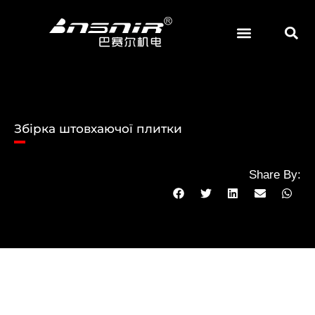
Перейти
до
змісту
АБРАЗИВНІ ТА ШЛІФУВАЛЬНІ МАТЕРІАЛИ
Збірка штовхаючої плитки
Share By: