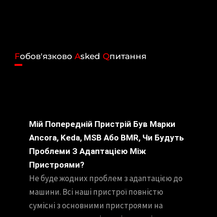
F
обов'язково
A
sked
Q
питання
Мій Попередній Пристрій Був Марки
Ancora, Keda, MSB Або BMR, Чи Будуть
Проблеми З Адаптацією Між
Пристроями?
Не буде жодних проблем з адаптацією до
машини. Всі наші пристрої повністю
сумісні з основними пристроями на