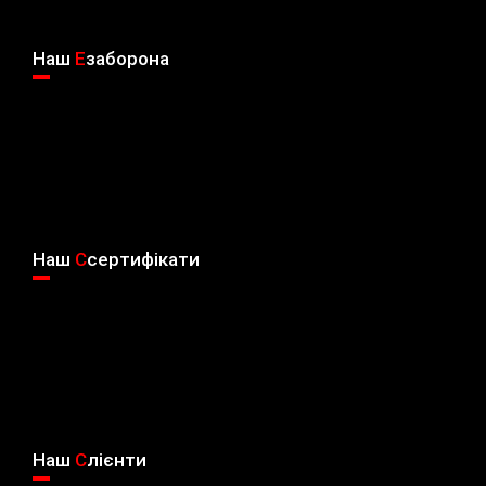
Наш
E
заборона
Наш
C
сертифікати
Наш
C
лієнти