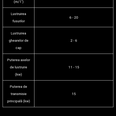
(m/1′)
Lustruirea
6 - 20
fusurilor
Lustruirea
ghearelor de
2 - 6
cap
Puterea axelor
de lustruire
11 - 15
(kw)
Puterea de
transmisie
15
principală (kw)