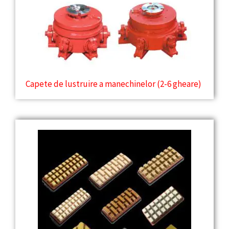
Capete de lustruire a manechinelor (2-6 gheare)