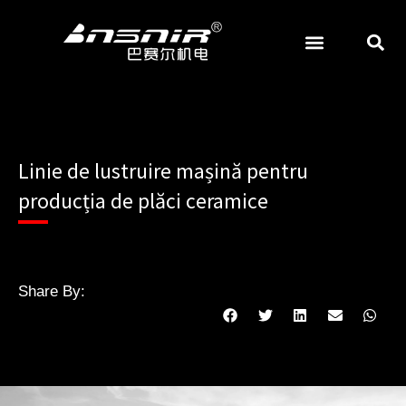
Treci
la
conținut
ABRAZIV ȘI MĂCINARE
Linie de lustruire mașină pentru
producția de plăci ceramice
Share By: