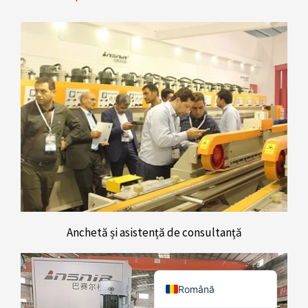
Türkçe
简体中文
Українська
Polski
Italiano
Русский
Español
Português do Brasil
Bahasa Indonesia
Français
Anchetă și asistență de consultanță
العربية
English
Română