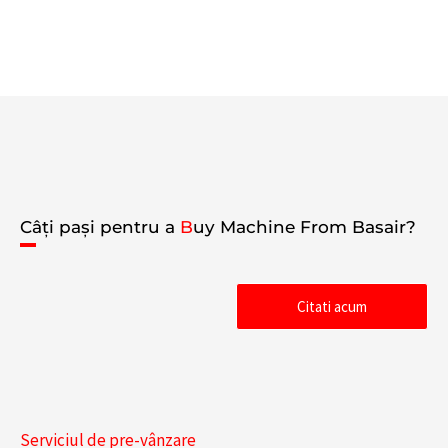
Câți pași pentru a
B
uy Machine From Basair?
Citati acum
Nederlands
Serviciul de pre-vânzare
Deutsch