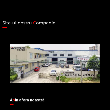
Site-ul nostru
C
ompanie
A
b
în afara noastră