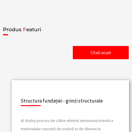
Produs
F
eaturi
Citati acum
Structura fundației - grinzi structurale
Al doilea proces de călire elimină tensiunea internă a
materialului cauzată de sudură și de tăierea la