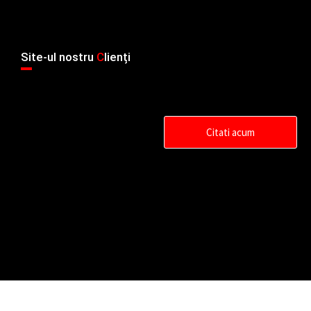
Site-ul nostru
C
lienți
Citati acum