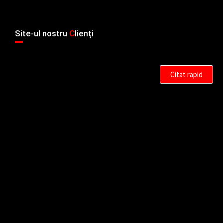
Site-ul nostru
C
lienți
Citat rapid