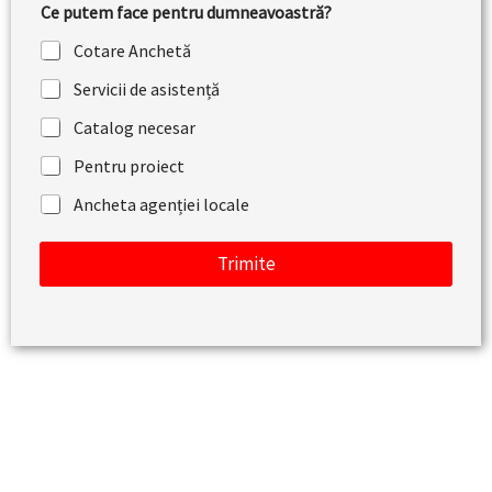
Ce putem face pentru dumneavoastră?
r
i
Cotare Anchetă
u
s
Servicii de asistență
a
u
Catalog necesar
m
e
Pentru proiect
s
a
Ancheta agenției locale
j
Trimite