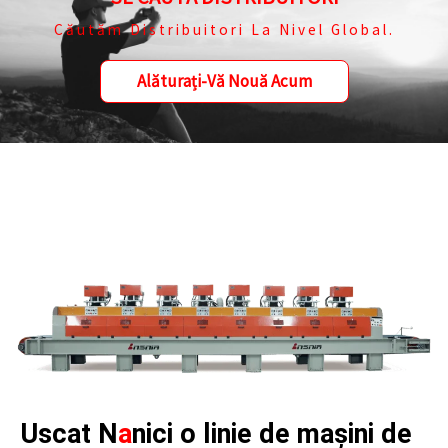
Căutăm Distribuitori La Nivel Global.
Alăturați-Vă Nouă Acum
Uscat N
a
nici o linie de mașini de