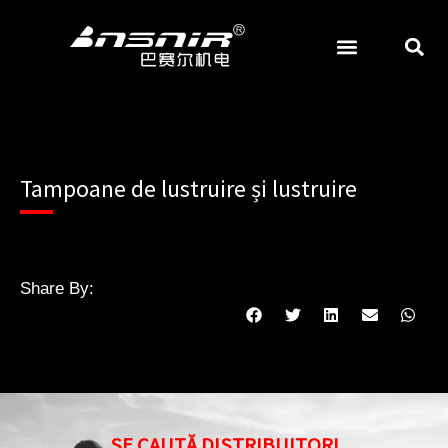
Treci
la
conținut
ABRAZIV ȘI MĂCINARE
Tampoane de lustruire și lustruire
Share By:
SE CAUTĂ DISTRIBUITORI