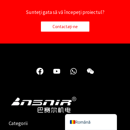
Türkçe
Sunteți gata să vă începeți proiectul?
简体中文
Українська
Contactați-ne
Polski
Italiano
Русский
Español
F
Y
W
W
a
o
h
e
Português do Brasil
c
u
a
i
Bahasa Indonesia
e
t
t
x
Français
b
u
s
i
o
b
a
n
العربية
o
e
p
English
k
p
Română
Categorii