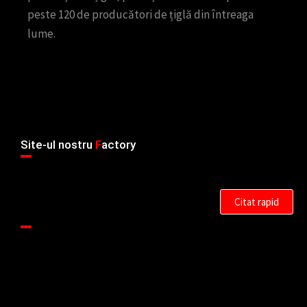
peste 120 de producători de țiglă din întreaga
lume.
Site-ul nostru
F
actory
Citat rapid