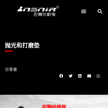
跳
至
内
首页
机械
磨料磨具
博客
关于
容
抛光和打磨垫
分享者
招聘经销商