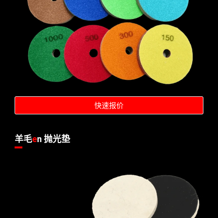
快速报价
羊毛
e
n 抛光垫