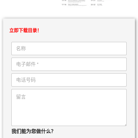
立即下载目录！
名
称
电
子
邮
电
件
话
*
评
论
或
留
言
我们能为您做什么？