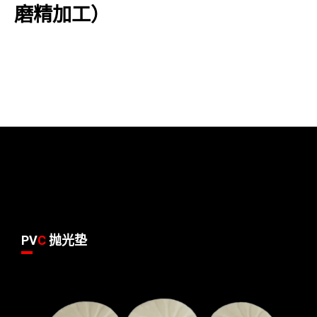
磨精加工）
PV
C
抛光垫