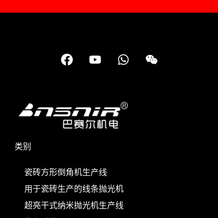
在
Y
W
微
F
o
h
信
a
u
a
c
t
t
e
u
s
b
b
a
o
e
p
o
p
类别
k
上
瓷砖方形倒角机生产线
用于瓷砖生产的线条抛光机
超亮干式纳米抛光机生产线
Nederlands