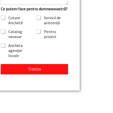
t
a
Ce putem face pentru dumneavoastră?
r
i
Cotare
Servicii de
u
Anchetă
asistență
s
a
Catalog
Pentru
u
necesar
proiect
m
e
Ancheta
s
agenției
a
locale
j
Trimite