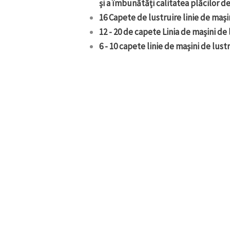
și a îmbunătăți calitatea plăcilor de
16 Capete de lustruire linie de mași
12 - 20 de capete Linia de mașini de 
6 - 10 capete linie de mașini de lust