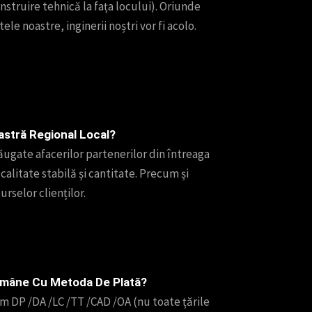
instruire tehnică la fața locului). Oriunde
e noastre, inginerii noștri vor fi acolo.
stră Regional Local?
gate afacerilor partenerilor din întreaga
calitate stabilă și cantitate. Precum și
urselor clienților.
mâne Cu Metoda De Plată?
 DP /DA /LC /TT /CAD /OA (nu toate țările