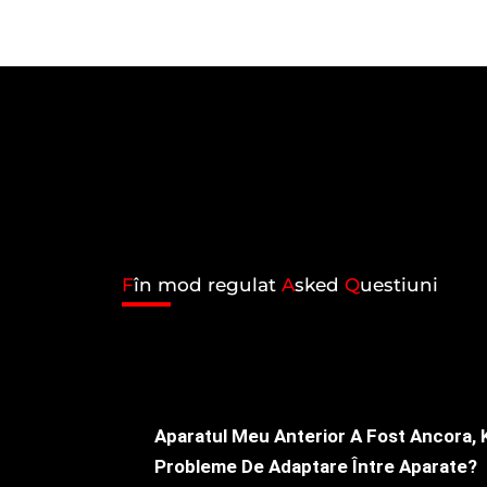
F
în mod regulat
A
sked
Q
uestiuni
Aparatul Meu Anterior A Fost Ancora,
Probleme De Adaptare Între Aparate?