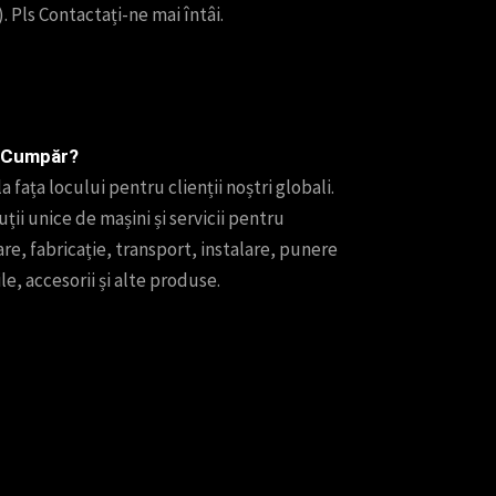
. Pls Contactați-ne mai întâi.
e Cumpăr?
 fața locului pentru clienții noștri globali.
ții unice de mașini și servicii pentru
are, fabricație, transport, instalare, punere
e, accesorii și alte produse.