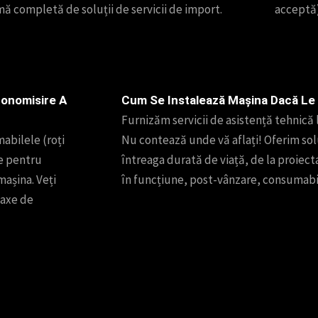
mă completă de soluții de servicii de import.
acceptă)
conomisire A
Cum Se Instalează Mașina Dacă L
Furnizăm servicii de asistență tehnică la
abilele (roți
Nu contează unde vă aflați! Oferim solu
e pentru
întreaga durată de viață, de la proiect
așina. Veți
în funcțiune, post-vânzare, consumabil
taxe de