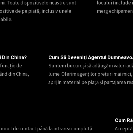
ii. Toate dispozitivele noastre sunt
locului (include 
zitive de pe piață, inclusiv unele
merg echipamentel
abile.
i Din China?
Cum Să Deveniți Agentul Dumneavoa
 funcție de
Suntem bucuroși să adăugăm valori adău
tând din China,
lume. Oferim agenților prețuri mai mici, 
sprijin material pe piață și partajarea res
Cum Ră
 punct de contact până la intrarea completă
Acceptăm