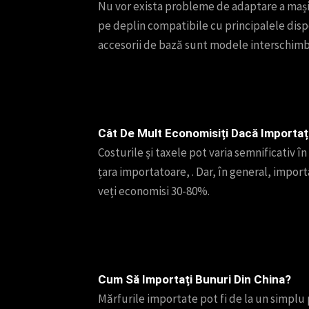
Nu vor exista probleme de adaptare a mașin
pe deplin compatibile cu principalele dispo
accesorii de bază sunt modele interschimb
Cât De Mult Economisiți Dacă Importaț
Costurile și taxele pot varia semnificativ în
țara importatoare, . Dar, în general, impor
veți economisi 30-80%.
Cum Să Importați Bunuri Din China?
Mărfurile importate pot fi de la un simplu