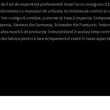
lt de 5 ani de experiență profesională. Acest lucru va asigura că
onformitate cu manualul de utilizare. Activitatea de control al ca
 într-o singură condiție, și anume să treacă inspecția. Compone
onia, Siemens din Germania, Schneider din Franța etc. Îmbună
tea noastră de producție. îmbunătățind în același timp controlu
răsi fabrica pentru a face echipamentul stabil în toate aspecte