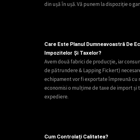
din ușă în ușă. Vă punem la dispoziție o ga
Care Este Planul Dumneavoastră De E
Impozitelor Și Taxelor?
Avem două fabrici de producție, iar consum
de pătrundere & Lapping Fickert) necesar
echipament vor fi exportate împreună cu m
economisi o mulțime de taxe de import și 
expediere.
Cum Controlați Calitatea?