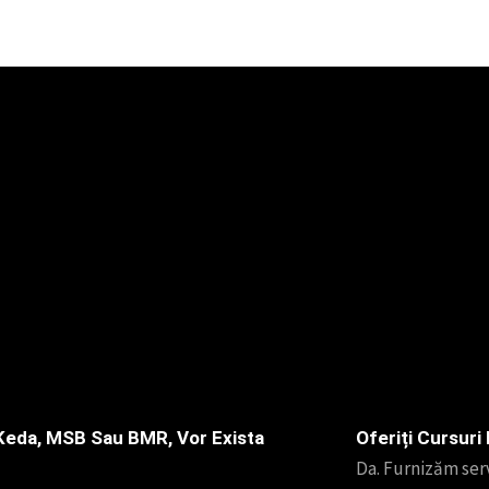
 Keda, MSB Sau BMR, Vor Exista
Oferiți Cursur
Da. Furnizăm serv