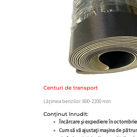
Centuri de transport
Lățimea benzilor: 800-2200 mm
Conținut înrudit:
Încărcare și expediere în octombrie
Cum să vă ajustați mașina de pătru