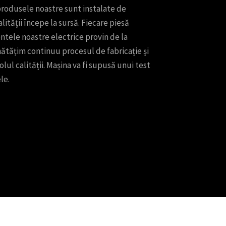
 produsele noastre sunt instalate de
lității începe la sursă. Fiecare piesă
ntele noastre electrice provin de la
tățim continuu procesul de fabricație și
l calității. Mașina va fi supusă unui test
le.