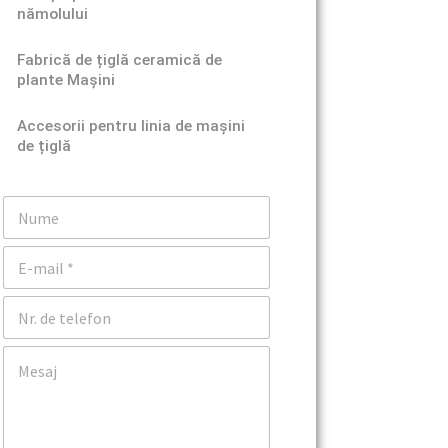
nămolului
Fabrică de țiglă ceramică de
plante Mașini
Accesorii pentru linia de mașini
de țiglă
N
u
m
E
e
m
a
T
i
e
l
l
*
C
e
o
f
m
o
e
n
n