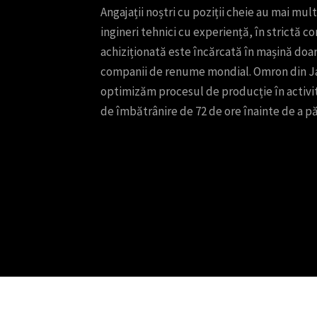
Angajații noștri cu poziții cheie au mai mu
ingineri tehnici cu experiență, în strictă c
achiziționată este încărcată în mașină doar
companii de renume mondial. Omron din Jap
optimizăm procesul de producție în activita
de îmbătrânire de 72 de ore înainte de a pă