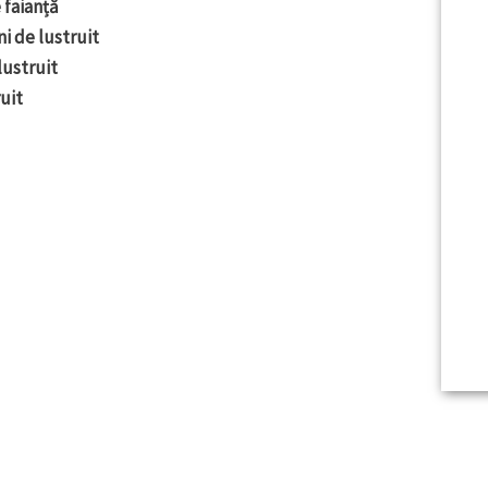
 faianță
ni de lustruit
lustruit
ruit