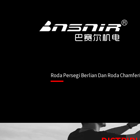
Loncat
ke
konten
Roda Persegi Berlian Dan Roda Chamfer