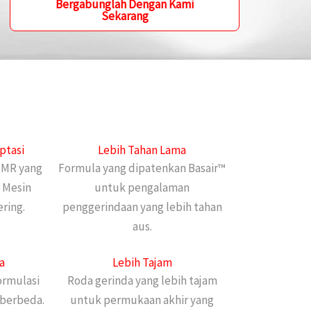
Bergabunglah Dengan Kami
Sekarang
ptasi
Lebih Tahan Lama
BMR yang
Formula yang dipatenkan Basair™
r Mesin
untuk pengalaman
ring.
penggerindaan yang lebih tahan
aus.
a
Lebih Tajam
ormulasi
Roda gerinda yang lebih tajam
 berbeda.
untuk permukaan akhir yang