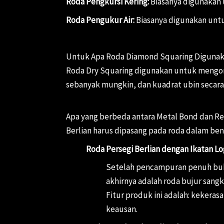
Roda Pengkursi Kering:
Biasanya digunakan 
Roda Pengukur Air:
Biasanya digunakan unt
Untuk Apa Roda Diamond Squaring Diguna
Roda Dry Squaring digunakan untuk mengor
sebanyak mungkin, dan kuadrat ubin secara
Apa yang berbeda antara Metal Bond dan Re
Berlian harus dipasang pada roda dalam be
Roda Persegi Berlian dengan Ikatan
Setelah pencampuran penuh bubu
akhirnya adalah roda bujur sangk
Fitur produk ini adalah: kekera
keausan.