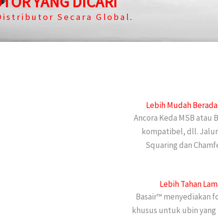
UTOR YANG DICARI
istributor Secara Global.
Lebih Mudah Berada
Ancora Keda MSB atau 
kompatibel, dll. Jalu
Squaring dan Chamfe
Lebih Tahan Lam
Basair™ menyediakan f
khusus untuk ubin yang