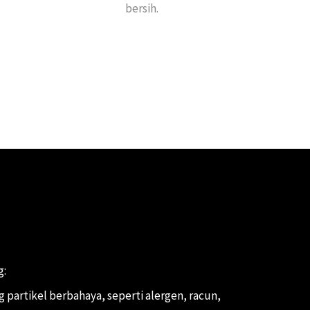
bersih.
g:
partikel berbahaya, seperti alergen, racun,