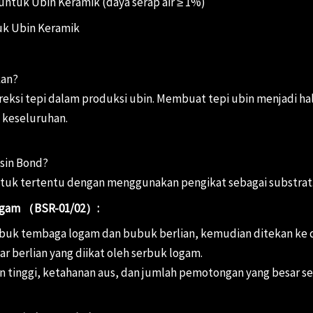
untuk Ubin Keramik (daya serap air ≥ 1%)
uk Ubin Keramik
kan?
eksi tepi dalam produksi ubin. Membuat tepi ubin menjadi h
 keseluruhan.
sin Bond?
ntuk tertentu dengan menggunakan pengikat sebagai substrat
 Logam （BSR-01/02）:
k tembaga logam dan bubuk berlian, kemudian ditekan ke da
ar berlian yang diikat oleh serbuk logam.
san tinggi, ketahanan aus, dan jumlah pemotongan yang besar s