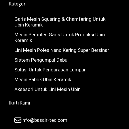
Kategori
Garis Mesin Squaring & Chamfering Untuk
Ubin Keramik
Mesin Pemoles Garis Untuk Produksi Ubin
Keramik
Lini Mesin Poles Nano Kering Super Bersinar
Nederlands
Sistem Pengumpul Debu
Deutsch
Solusi Untuk Pengurasan Lumpur
Türkçe
Mesin Pabrik Ubin Keramik
简体中文
Aksesori Untuk Lini Mesin Ubin
Українська
Ikuti Kami
Română
Polski
info@basair-tec.com
Italiano