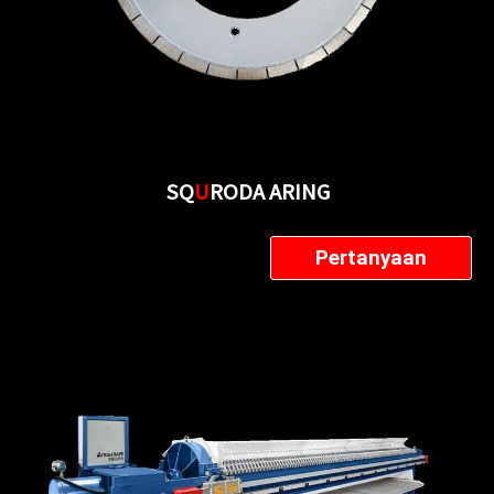
SQ
U
RODA ARING
Pertanyaan