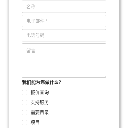
名
称
电
子
邮
电
件
话
*
评
论
或
留
言
我们能为您做什么？
报价查询
支持服务
需要目录
项目