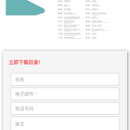
立即下载目录！
名
称
电
子
邮
电
件
话
*
评
论