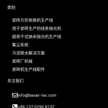
o
p
类别
k
上
瓷砖方形倒角机生产线
用于瓷砖生产的线条抛光机
超亮干式纳米抛光机生产线
Nederlands
集尘系统
Deutsch
污泥脱水解决方案
Türkçe
瓷砖厂机械
Українська
瓷砖机生产线配件
Română
关注我们
Polski
Italiano
info@basair-tec.com
Русский
Español
+86 137 0290 8132