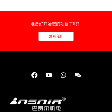
准备好开始您的项目了吗？
联系我们
在
Y
W
微
F
o
h
信
a
u
a
c
t
t
e
u
s
b
b
a
o
e
p