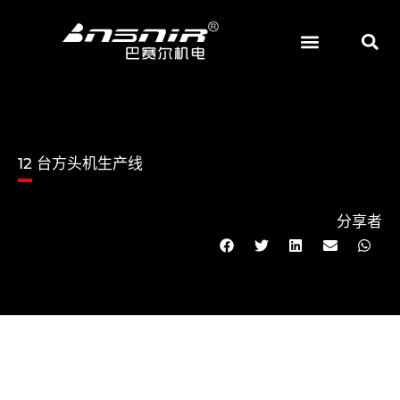
跳
至
内
首页
机械
磨料磨具
博客
关于
容
12 台方头机生产线
分享者