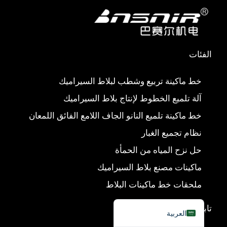
و
و
آ
ي
Türkçe
ك
ب
ب
ن
简体中文
Українська
الفئات
Română
Polski
خط ماكينة تربيع وشطب لبلاط السيراميك
Italiano
آلة تلميع الخطوط لإنتاج بلاط السيراميك
Русский
خط ماكينة تلميع النانو الجاف اللامع الفائق اللمعان
Español
نظام تجميع الغبار
Português do Brasil
حل نزح المياه من الحمأة
Bahasa Indonesia
ماكينات مصنع بلاط السيراميك
Français
ملحقات خط ماكينات البلاط
English
تابعنا
العربية