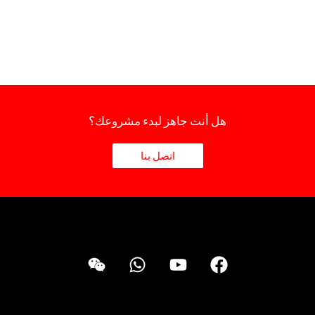
هل أنت جاهز لبدء مشروعك؟
اتصل بنا
ف
ي
و
و
ي
و
ا
ي
س
ت
ت
ك
Nederlands
ب
ي
س
س
Deutsch