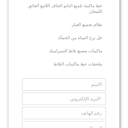
خط ماكينة تلميع النانو الجاف اللامع الفائق
اللمعان
نظام تجميع الغبار
حل نزح المياه من الحمأة
ماكينات مصنع بلاط السيراميك
ملحقات خط ماكينات البلاط
ا
ل
ا
ا
س
ل
م
ب
ا
ر
ل
ي
ه
د
ت
ا
ا