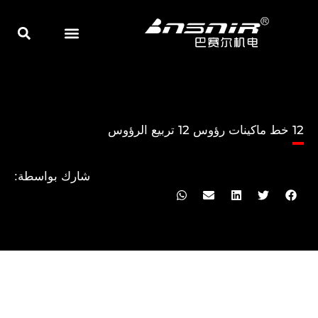
خطي
لى
لمحتوى
الكشط والطحن
الصفحة الرئيسية
12 خط ماكينات رؤوس 12 تربيع الرؤوس
شارك بواسطة: