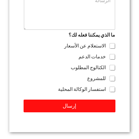
ع
ت
ل
ل
ف
إ
ي
ل
ق
ك
أ
ت
و
ر
ما الذي يمكننا فعله لك؟
ر
و
س
الاستعلام عن الأسعار
ن
ا
ي
ل
خدمات الدعم
*
ة
الكتالوج المطلوب
للمشروع
استفسار الوكالة المحلية
إرسال