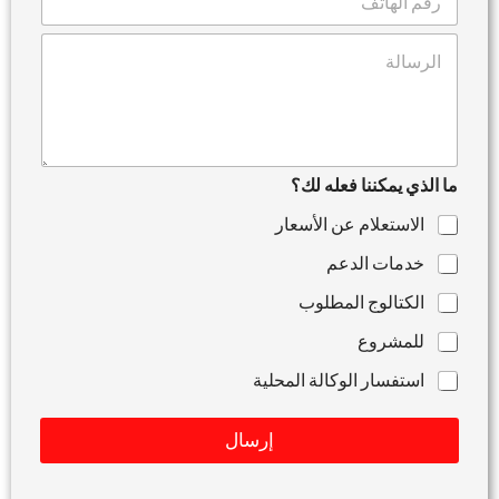
ل
ي
ه
د
ت
ا
ا
ع
ت
ل
ل
ف
إ
ي
ل
ق
ك
أ
ت
و
ر
ما الذي يمكننا فعله لك؟
ر
و
س
الاستعلام عن الأسعار
ن
ا
ي
ل
خدمات الدعم
*
ة
الكتالوج المطلوب
للمشروع
استفسار الوكالة المحلية
إرسال