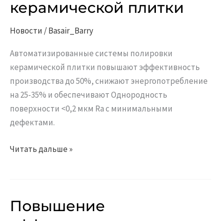
керамической плитки
полировку
керамической
Новости
/
Basair_Barry
плитки
Автоматизированные системы полировки
керамической плитки повышают эффективность
производства до 50%, снижают энергопотребление
на 25-35% и обеспечивают Однородность
поверхности <0,2 мкм Ra с минимальными
дефектами.
Читать дальше »
Повышение
Повышение
эффективности