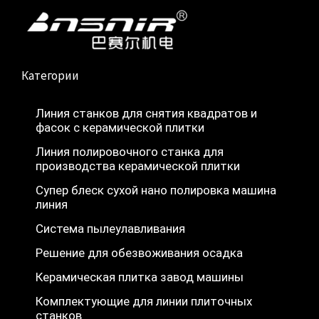
b
u
s
и
o
b
a
н
o
e
p
ь
k
p
Категории
Линия станков для снятия квадратов и
фасок с керамической плитки
Линия полировочного станка для
производства керамической плитки
Супер блеск сухой нано полировка машина
линия
Система пылеулавливания
Nederlands
Решение для обезвоживания осадка
Deutsch
Керамическая плитка завод машины
Türkçe
Комплектующие для линии плиточных
简体中文
станков