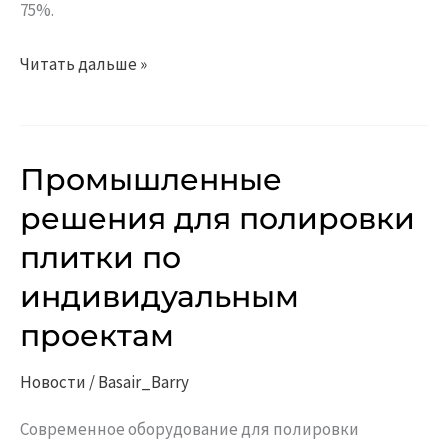
75%.
Читать дальше »
Промышленные
Промышленные
решения
решения для полировки
для
плитки по
полировки
плитки
индивидуальным
по
проектам
индивидуальным
проектам
Новости
/
Basair_Barry
Современное оборудование для полировки