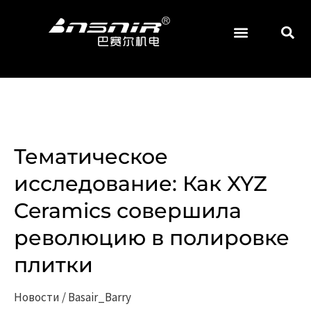
Перейти
к
содержанию
АБРАЗИВНЫЕ И ШЛИФОВАЛЬНЫЕ МАТЕРИАЛЫ
Тематическое
Тематическое
исследование:
исследование: Как XYZ
Как
Ceramics совершила
XYZ
Ceramics
революцию в полировке
совершила
плитки
революцию
в
Новости
/
Basair_Barry
полировке