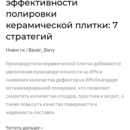
эффективности
полировки
полировки
керамической
плитки:
керамической плитки: 7
7
стратегий
стратегий
Новости
/
Basair_Barry
Производители керамической плитки добиваются
увеличения производительности на 35% и
снижения количества дефектов на 20% благодаря
оптимизированной полировке, что позволяет
сократить количество отходов, простоев и затрат, а
также повысить качество поверхности и
надежность поставок.
Читать дальше »