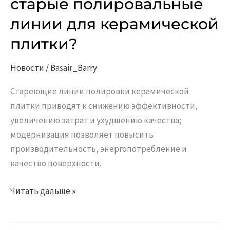
старые полировальные
обновить
линии для керамической
старые
полировальные
плитки?
линии
для
Новости
/
Basair_Barry
керамической
Стареющие линии полировки керамической
плитки?
плитки приводят к снижению эффективности,
увеличению затрат и ухудшению качества;
модернизация позволяет повысить
производительность, энергопотребление и
качество поверхности.
Читать дальше »