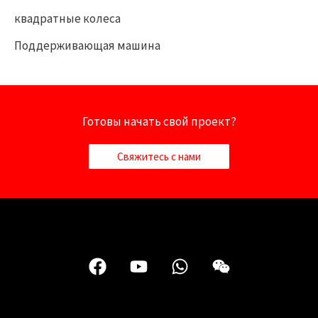
квадратные колеса
Поддерживающая машина
Готовы начать свой проект?
Свяжитесь с нами
F
Y
W
В
a
o
h
э
c
u
a
й
e
t
t
с