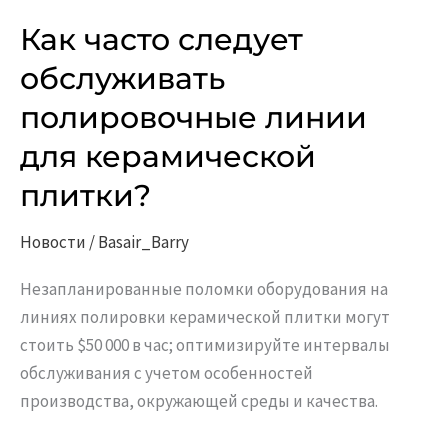
Как часто следует
Как
часто
обслуживать
следует
полировочные линии
обслуживать
полировочные
для керамической
линии
плитки?
для
керамической
Новости
/
Basair_Barry
плитки?
Незапланированные поломки оборудования на
линиях полировки керамической плитки могут
стоить $50 000 в час; оптимизируйте интервалы
обслуживания с учетом особенностей
производства, окружающей среды и качества.