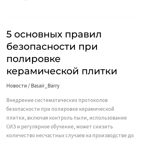
5 основных правил
5
основных
безопасности при
правил
полировке
безопасности
при
керамической плитки
полировке
керамической
Новости
/
Basair_Barry
плитки
Внедрение систематических протоколов
безопасности при полировке керамической
плитки, включая контроль пыли, использование
СИЗ и регулярное обучение, может снизить
количество несчастных случаев на производстве до