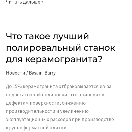
Читать дальше »
Что такое лучший
Что
такое
полировальный станок
лучший
для керамогранита?
полировальный
станок
Новости
/
Basair_Barry
для
керамогранита?
До 15% керамогранита отбраковывается из-за
недостаточной полировки, что приводит к
дефектам поверхности, снижению
производительности и увеличению
эксплуатационных расходов при производстве
крупноформатной плитки.