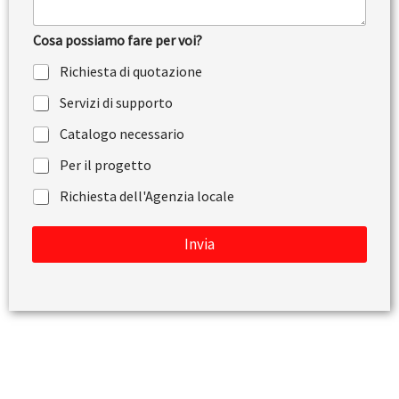
o
n
t
Cosa possiamo fare per voi?
o
o
Richiesta di quotazione
m
e
Servizi di supporto
s
s
Catalogo necessario
a
g
Per il progetto
g
Richiesta dell'Agenzia locale
i
o
Invia