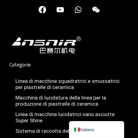
F
Y
W
W
Türkçe
a
o
h
e
简体中文
c
u
a
i
e
t
t
x
Українська
b
u
s
i
Română
o
b
a
n
Polski
o
e
p
k
p
Русский
Categorie
Español
Português do Brasil
Linea di macchine squadratrici e smussatrici
per piastrelle di ceramica
Bahasa Indonesia
Macchina di lucidatura della linea per la
Français
produzione di piastrelle di ceramica
العربية
Linea di macchine lucidatrici nano asciutte
English
Super Shine
Italiano
Sistema di raccolta delle polveri