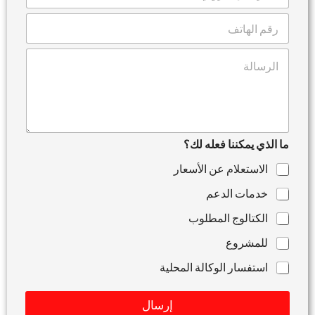
م
ب
ا
ر
ل
ي
ه
د
ت
ا
ا
ع
ت
ل
ل
ف
إ
ي
ل
ق
ك
أ
ت
و
ر
ما الذي يمكننا فعله لك؟
ر
و
س
الاستعلام عن الأسعار
ن
ا
ي
ل
خدمات الدعم
*
ة
الكتالوج المطلوب
للمشروع
استفسار الوكالة المحلية
إرسال