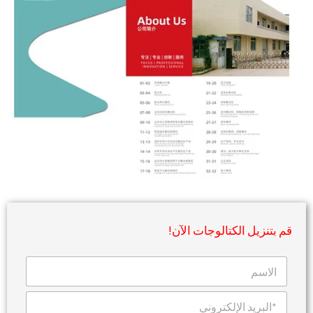
قم بتنزيل الكتالوجات الآن!
ا
ل
ا
ا
س
ل