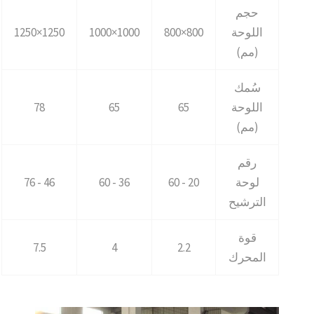
حجم
اللوحة
800×800
1000×1000
1250×1250
(مم)
سُمك
اللوحة
65
65
78
(مم)
رقم
لوحة
20 - 60
36 - 60
46 - 76
الترشيح
قوة
7.5
4
2.2
المحرك