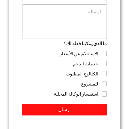
ه
د
ت
ا
ا
ع
ت
ل
ل
ف
إ
ي
ل
ق
ك
أ
ت
و
ر
ما الذي يمكننا فعله لك؟
ر
و
س
الاستعلام عن الأسعار
ن
ا
ي
ل
خدمات الدعم
*
ة
الكتالوج المطلوب
للمشروع
استفسار الوكالة المحلية
إرسال