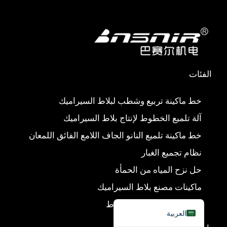
س
ت
ت
ك
ب
ي
س
س
Türkçe
و
و
آ
ي
简体中文
ك
ب
ب
ن
Українська
Română
الفئات
Polski
Italiano
خط ماكينة تربيع وشطب لبلاط السيراميك
Русский
آلة تلميع الخطوط لإنتاج بلاط السيراميك
Español
خط ماكينة تلميع النانو الجاف اللامع الفائق اللمعان
Português do Brasil
نظام تجميع الغبار
Bahasa Indonesia
حل نزح المياه من الحمأة
Français
ماكينات مصنع بلاط السيراميك
English
ملحقات خط ماكينات البلاط
العربية