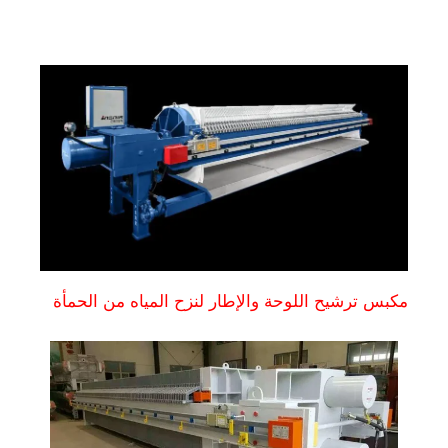
مكبس ترشيح اللوحة والإطار لنزح المياه من الحمأة