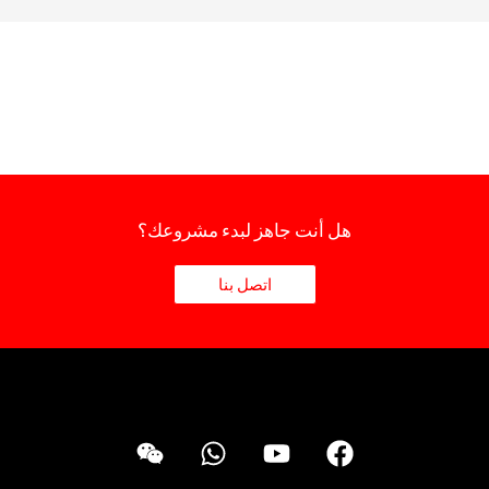
هل أنت جاهز لبدء مشروعك؟
اتصل بنا
ف
ي
و
و
Nederlands
ي
و
ا
ي
Deutsch