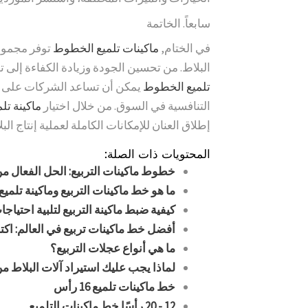
سابعاً. الخاتمة
في الختام,
ماكينات تلميع الخطوط
توفر مجموعة
البلاط. من تحسين الجودة وزيادة الكفاءة إلى تو
تلميع الخطوط
يمكن أن تساعد الشركات على الار
التنافسية في السوق. من خلال اختيار
ماكينة تل
إطلاق العنان للإمكانات الكاملة لعملية إنتاج الب
المحتويات ذات الصلة:
خطوط ماكينات التربيع: الحل الفعال من
ما هو خط ماكينات التربيع وماكينة تلم
كيفية ضبط ماكينة التربيع لتلبية احتياج
أفضل خط ماكينات تربيع في العالم: اكتشاف حلول BASAIR ال
ما هي أنواع عجلات التربيع؟
لماذا يجب عليك استيراد آلات البلاط م
خط ماكينات تلميع 16 رأس
12 - 20 رأسًا خط ماكينات التلميع