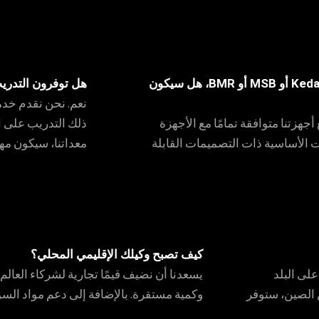
لقد كان جهازي السابق من ماركة Ancora أو Keda أو MSB أو BMR، هل سيكون
هل توفرون التدري
نعم. نحن نقدم خدما
هزتنا متوافقة تمامًا مع الأجهزة
ذلك التدريب على ا
 الأساسية ذات التصميمات القابلة
معداتنا، سيكون مه
كيف تصبح وكيلك الإقليمي المحلي؟
لى البلد
يسعدنا أن نضيف قيمًا تجارية لشركاء العالم ك
ن الصين، ستوفر
وكمية مستقرة. بالإضافة إلى دعم مواد السو