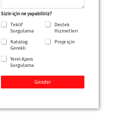
v
e
Sizin için ne yapabiliriz?
y
a
Teklif
Destek
M
Sorgulama
Hizmetleri
e
s
Katalog
Proje için
a
Gerekli
j
Yerel Ajans
Sorgulama
Gönder