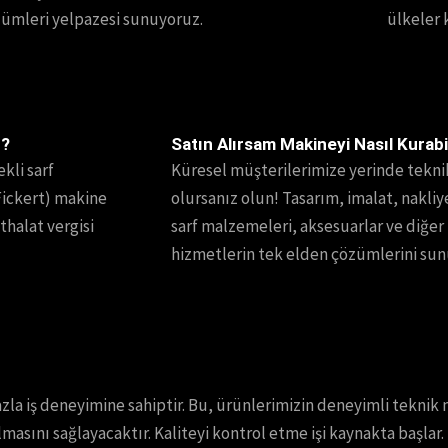
çözümleri yelpazesi sunuyoruz.
ülkeler 
r?
Satın Alırsam Makineyi Nasıl Kurabi
kli sarf
Küresel müşterilerimize yerinde tekn
ickert) makine
olursanız olun! Tasarım, imalat, nakliy
ithalat vergisi
sarf malzemeleri, aksesuarlar ve diğe
hizmetlerin tek elden çözümlerini sun
fazla iş deneyimine sahiptir. Bu, ürünlerimizin deneyimli tekni
asını sağlayacaktır. Kaliteyi kontrol etme işi kaynakta başlar.