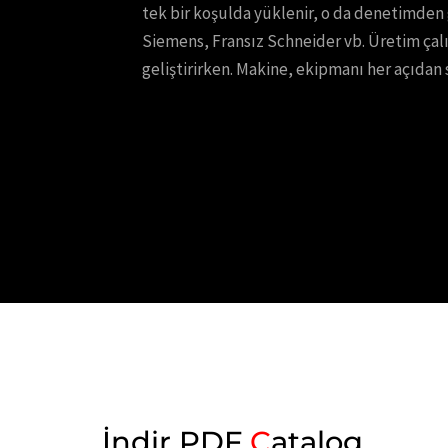
tek bir koşulda yüklenir, o da denetimden
Siemens, Fransız Schneider vb. Üretim çalış
geliştirirken. Makine, ekipmanı her açıdan 
İndir PDF
C
atalog