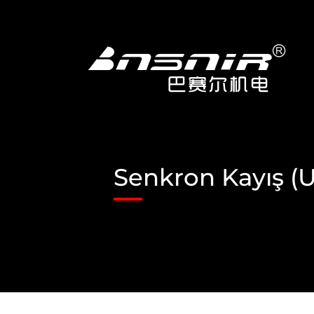
İçeriğe
geç
Senkron Kayış (