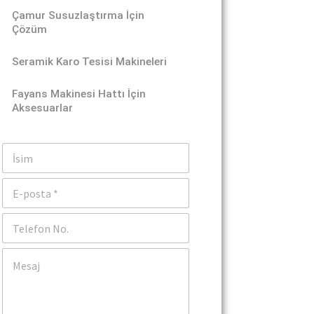
Çamur Susuzlaştırma İçin
Çözüm
Seramik Karo Tesisi Makineleri
Fayans Makinesi Hattı İçin
Aksesuarlar
İ
s
i
E
m
-
p
T
o
e
s
l
t
Y
e
a
o
f
*
r
o
u
n
m