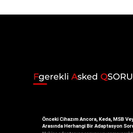
F
gerekli
A
sked
Q
SORU
Önceki Cihazım Ancora, Keda, MSB Ve
Arasında Herhangi Bir Adaptasyon Sor