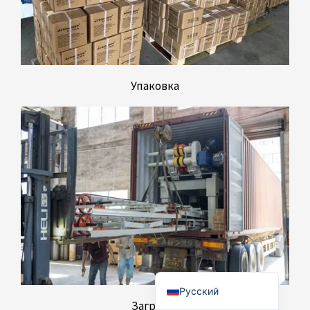
Türkçe
简体中文
Українська
Упаковка
Română
Polski
Italiano
Español
Português do Brasil
Bahasa Indonesia
Français
العربية
English
Русский
Загрузка