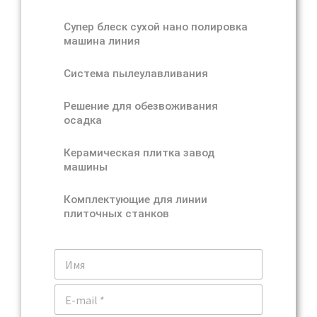
Супер блеск сухой нано полировка
машина линия
Система пылеулавливания
Решение для обезвоживания
осадка
Керамическая плитка завод
машины
Комплектующие для линии
плиточных станков
И
м
я
Э
л