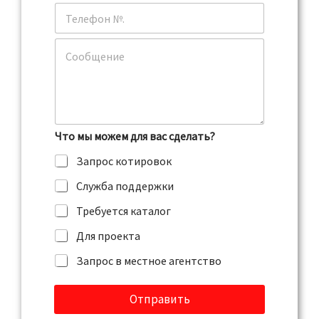
е
Т
к
е
т
л
р
К
е
о
о
ф
н
м
о
н
м
н
а
е
я
н
п
т
о
Что мы можем для вас сделать?
а
ч
р
Запрос котировок
т
и
а
й
Служба поддержки
*
и
л
Требуется каталог
и
с
Для проекта
о
Запрос в местное агентство
о
б
щ
Отправить
е
н