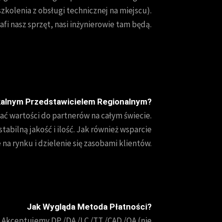
zkolenia z obsługi technicznej na miejscu).
fi nasz sprzęt, nasi inżynierowie tam będą.
kalnym Przedstawicielem Regionalnym?
ć wartości do partnerów na całym świecie.
abilną jakość i ilość. Jak również wsparcie
na rynku i dzielenie się zasobami klientów.
Jak Wygląda Metoda Płatności?
Akceptujemy DP /DA /LC /TT /CAD /OA (nie