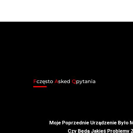
F
często
A
sked
Q
pytania
Moje Poprzednie Urządzenie Było 
Czy Będą Jakieś Problemy 