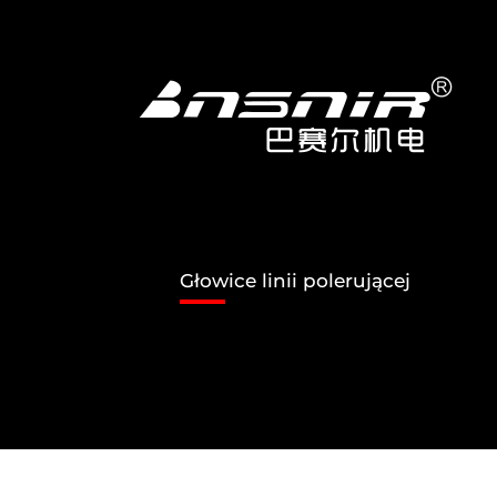
Przejdź
do
treści
Głowice linii polerującej