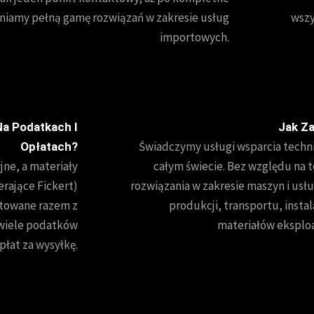
wniamy pełną gamę rozwiązań w zakresie usług
wszy
importowych.
Na Podatkach I
Jak Za
Świadczymy usługi wsparcia techni
Opłatach?
ne, a materiały
całym świecie. Bez względu na
erające Fickert)
rozwiązania w zakresie maszyn i usłu
towane razem z
produkcji, transportu, insta
 wiele podatków
materiałów eksploa
płat za wysyłkę.