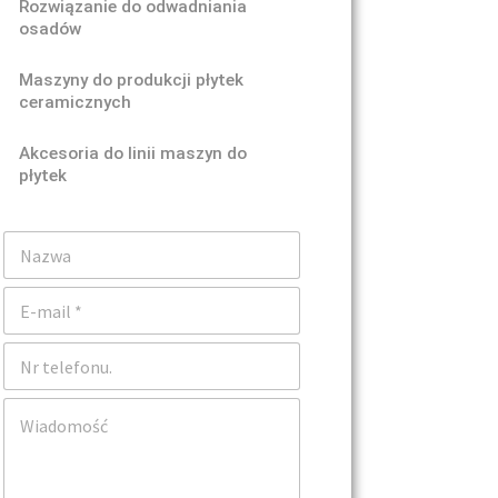
Rozwiązanie do odwadniania
osadów
Maszyny do produkcji płytek
ceramicznych
Akcesoria do linii maszyn do
płytek
N
a
z
E
w
-
a
m
T
a
e
i
l
l
K
e
*
o
f
m
o
e
n
n