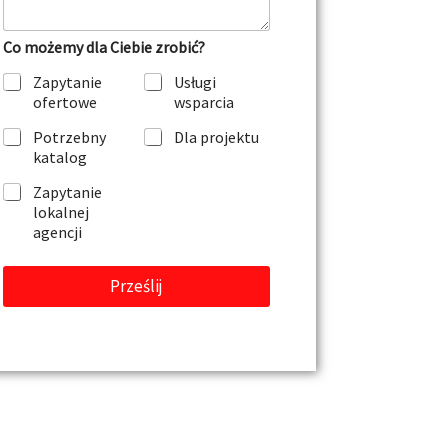
t
a
Co możemy dla Ciebie zrobić?
r
z
Zapytanie
Usługi
l
ofertowe
wsparcia
u
b
Potrzebny
Dla projektu
w
katalog
i
a
Zapytanie
d
lokalnej
o
agencji
m
o
ś
Prześlij
ć