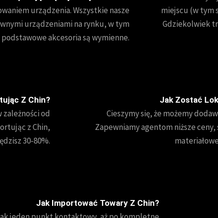
owaniem urządzenia. Wszystkie nasze
miejscu (w tym s
ównymi urządzeniami na rynku, w tym
Gdziekolwiek tra
e podstawowe akcesoria są wymienne.
tując Z Chin?
Jak Zostać Lo
w zależności od
Cieszymy się, że możemy dodawa
ortując z Chin,
Zapewniamy agentom niższe ceny, st
ędzisz 30-80%.
materiałowe 
Jak Importować Towary Z Chin?
jak jeden punkt kontaktowy, aż po kompletne