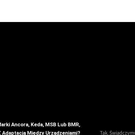
Marki Ancora, Keda, MSB Lub BMR,
Tak. Świadczymy
Z Adaptacją Między Urządzeniami?