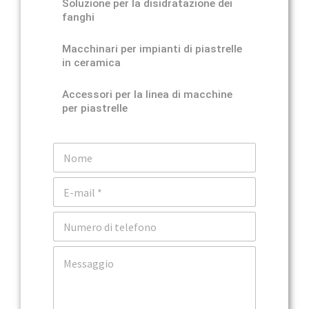
Soluzione per la disidratazione dei
fanghi
Macchinari per impianti di piastrelle
in ceramica
Accessori per la linea di macchine
per piastrelle
N
o
m
E
e
m
a
T
i
e
l
l
*
C
e
o
f
m
o
m
n
e