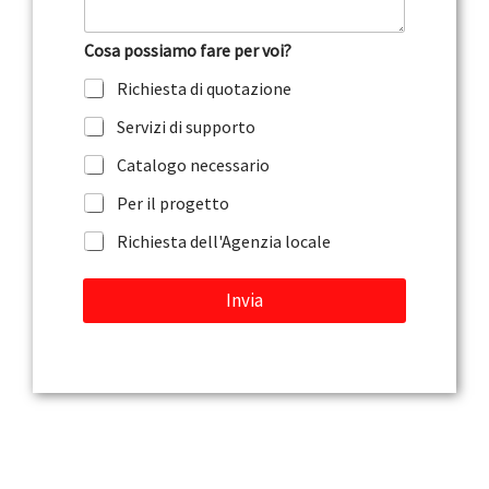
o
n
t
Cosa possiamo fare per voi?
o
o
Richiesta di quotazione
m
e
Servizi di supporto
s
s
Catalogo necessario
a
g
Per il progetto
g
Richiesta dell'Agenzia locale
i
o
Invia