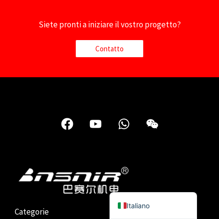
Türkçe
Siete pronti a iniziare il vostro progetto?
简体中文
Українська
Contatto
Română
Polski
Русский
Español
F
Y
W
W
Português do Brasil
a
o
h
e
c
u
a
i
Bahasa Indonesia
e
t
t
x
Français
b
u
s
i
العربية
o
b
a
n
o
e
p
English
k
p
Italiano
Categorie