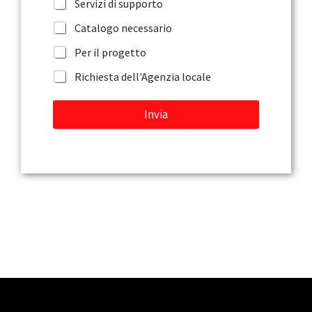
Servizi di supporto
s
s
Catalogo necessario
a
g
Per il progetto
g
Richiesta dell'Agenzia locale
i
o
Invia