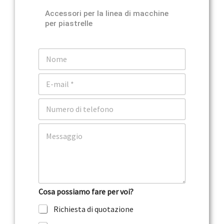
Accessori per la linea di macchine
per piastrelle
N
o
m
E
e
m
a
T
i
e
l
l
*
C
e
o
f
m
o
m
n
e
o
n
t
Cosa possiamo fare per voi?
o
o
Richiesta di quotazione
m
e