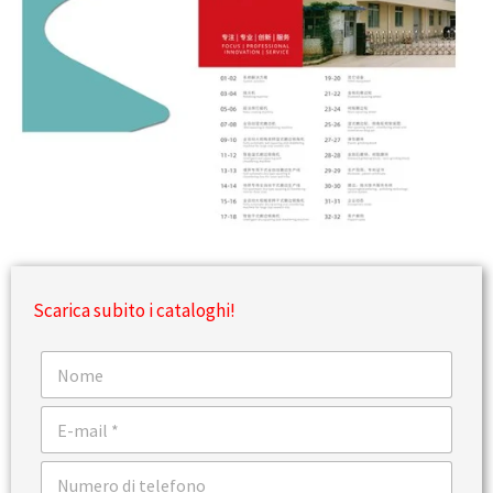
Scarica subito i cataloghi!
N
o
m
E
e
m
a
T
i
e