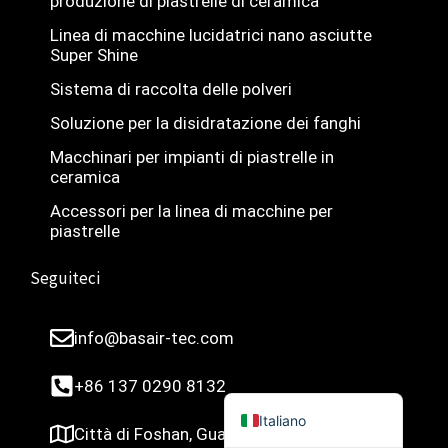
produzione di piastrelle di ceramica
Türkçe
Linea di macchine lucidatrici nano asciutte
Super Shine
简体中文
Sistema di raccolta delle polveri
Українська
Soluzione per la disidratazione dei fanghi
Română
Macchinari per impianti di piastrelle in
Polski
ceramica
Русский
Accessori per la linea di macchine per
Español
piastrelle
Português do Brasil
Seguiteci
Bahasa Indonesia
Français
info@basair-tec.com
العربية
+86 137 0290 8132
English
Italiano
Città di Foshan, Guangdong, Cina