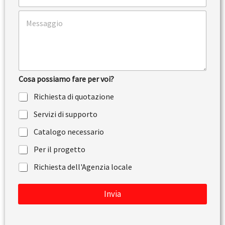
l
l
*
C
e
o
f
m
o
m
n
e
o
n
t
Cosa possiamo fare per voi?
o
o
Richiesta di quotazione
m
e
Servizi di supporto
s
s
Catalogo necessario
a
g
Per il progetto
g
Richiesta dell'Agenzia locale
i
o
Invia