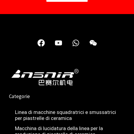
F
Y
W
W
a
o
h
e
c
u
a
i
e
t
t
x
b
u
s
i
o
b
a
n
o
e
p
k
p
Categorie
Linea di macchine squadratrici e smussatrici
per piastrelle di ceramica
Nederlands
Macchina di lucidatura della linea per la
Deutsch