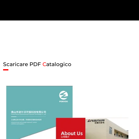
Scaricare PDF
C
atalogico