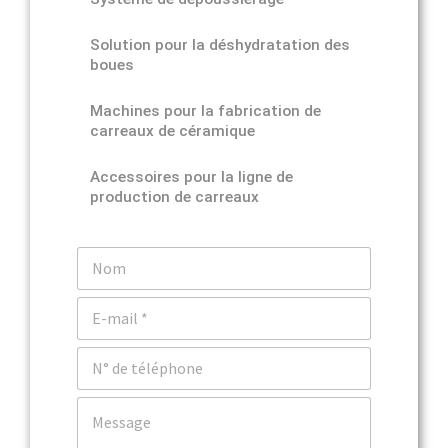
Solution pour la déshydratation des
boues
Machines pour la fabrication de
carreaux de céramique
Accessoires pour la ligne de
production de carreaux
N
o
m
C
o
u
T
r
é
r
l
i
C
é
e
o
p
l
m