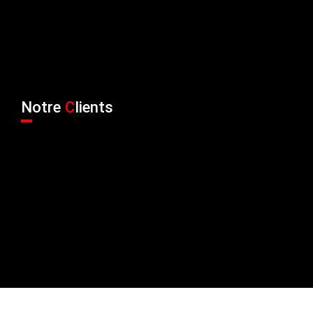
Notre
C
lients