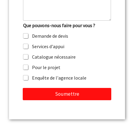
h
*
m
o
e
n
n
e
t
Que pouvons-nous faire pour vous ?
a
i
Demande de devis
r
e
Services d'appui
o
u
Catalogue nécessaire
m
e
Pour le projet
s
Enquête de l'agence locale
s
a
g
Soumettre
e