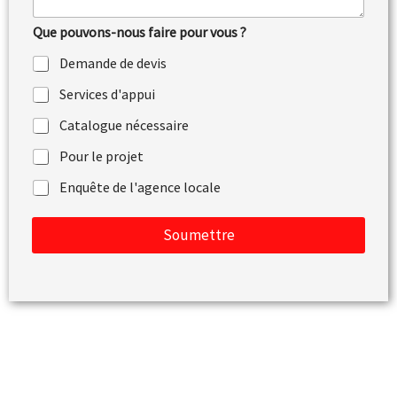
n
e
t
Que pouvons-nous faire pour vous ?
a
i
Demande de devis
r
e
Services d'appui
o
u
Catalogue nécessaire
m
e
Pour le projet
s
Enquête de l'agence locale
s
a
g
Soumettre
e