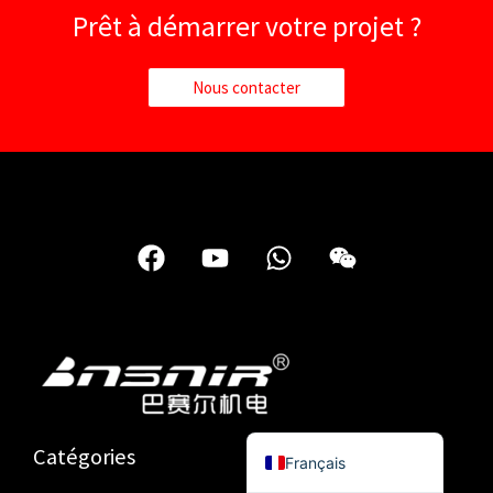
Prêt à démarrer votre projet ?
Türkçe
简体中文
Nous contacter
Українська
Română
Polski
Italiano
F
Y
W
W
Русский
a
o
h
e
Español
c
u
a
i
e
t
t
x
Português do Brasil
b
u
s
i
Bahasa Indonesia
o
b
a
n
العربية
o
e
p
English
k
p
Catégories
Français