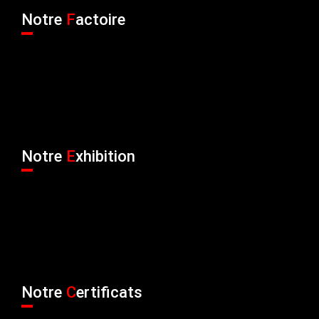
Notre
F
actoire
Notre
E
xhibition
Notre
C
ertificats