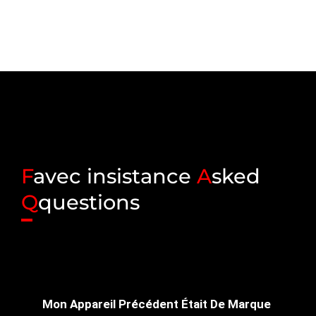
F
avec insistance
A
sked
Q
questions
Mon Appareil Précédent Était De Marque