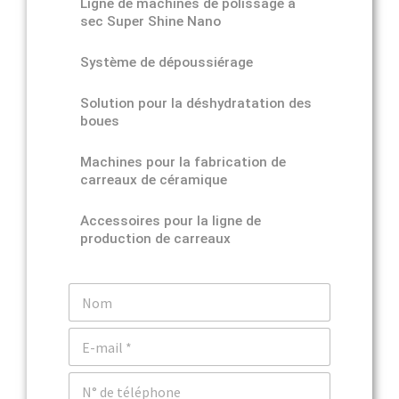
Ligne de machines de polissage à
sec Super Shine Nano
Système de dépoussiérage
Solution pour la déshydratation des
boues
Machines pour la fabrication de
carreaux de céramique
Accessoires pour la ligne de
production de carreaux
N
o
m
C
o
u
T
r
é