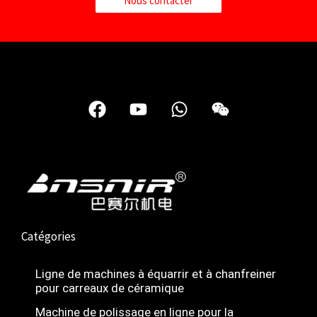
Nous contacter
F
Y
W
W
a
o
h
e
c
u
a
i
e
t
t
x
b
u
s
i
o
b
a
n
o
e
p
k
p
Catégories
Ligne de machines à équarrir et à chanfreiner
pour carreaux de céramique
Nederlands
Deutsch
Machine de polissage en ligne pour la