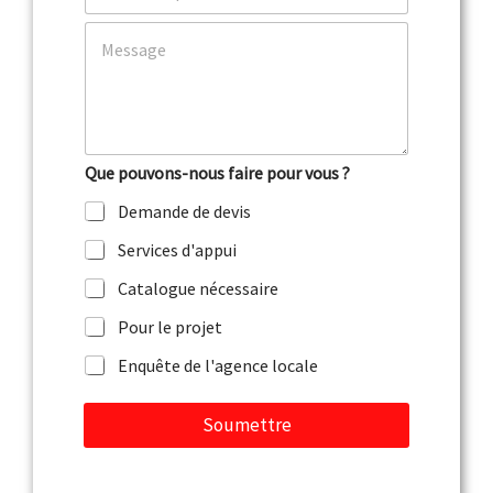
r
l
i
C
é
e
o
p
l
m
h
*
m
o
e
n
n
e
t
Que pouvons-nous faire pour vous ?
a
i
Demande de devis
r
e
Services d'appui
o
u
Catalogue nécessaire
m
e
Pour le projet
s
Enquête de l'agence locale
s
a
g
Soumettre
e