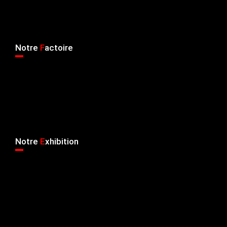
Notre
F
actoire
Notre
E
xhibition