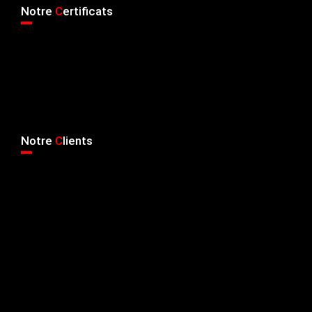
Notre
C
ertificats
Notre
C
lients