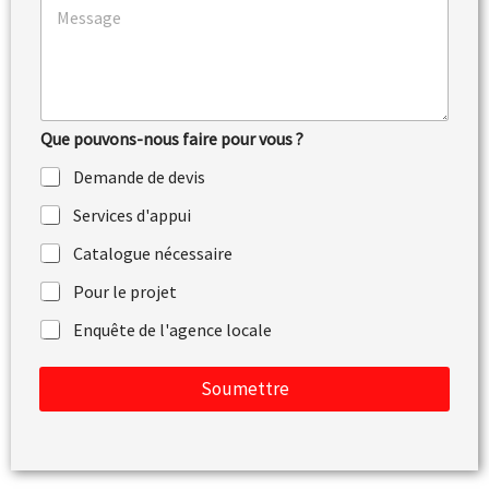
é
e
o
p
l
m
h
*
m
o
e
n
n
e
t
Que pouvons-nous faire pour vous ?
a
i
Demande de devis
r
e
Services d'appui
o
u
Catalogue nécessaire
m
e
Pour le projet
s
Enquête de l'agence locale
s
a
g
Soumettre
e