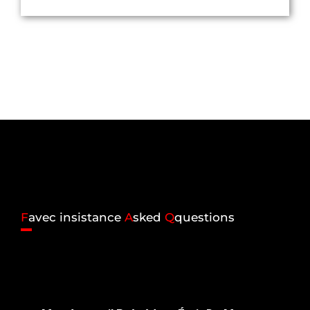
F
avec insistance
A
sked
Q
questions