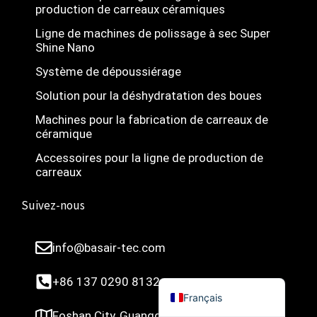
production de carreaux céramiques
Türkçe
Ligne de machines de polissage à sec Super
简体中文
Shine Nano
Українська
Système de dépoussiérage
Română
Solution pour la déshydratation des boues
Polski
Machines pour la fabrication de carreaux de
céramique
Italiano
Accessoires pour la ligne de production de
Русский
carreaux
Español
Suivez-nous
Português do Brasil
Bahasa Indonesia
info@basair-tec.com
العربية
English
+86 137 0290 8132
Français
Foshan City, Guangdong, Chine